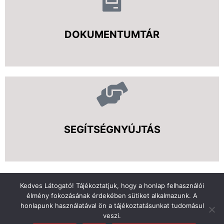
DOKUMENTUMTÁR
SEGÍTSÉGNYÚJTÁS
Kedves Látogató! Tájékoztatjuk, hogy a honlap felhasználói
élmény fokozásának érdekében sütiket alkalmazunk. A
Copyright © 2026 | Minden jog fenntartva
honlapunk használatával ön a tájékoztatásunkat tudomásul
veszi.
ÁSZF
/
Adatvédelmi tájékoztató
/
Impresszum