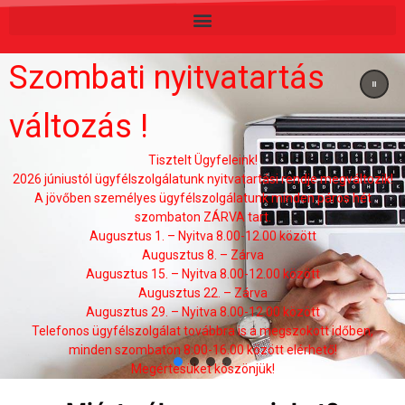
Szombati nyitvatartás
változás !
Tisztelt Ügyfeleink!
2026 júniustól ügyfélszolgálatunk nyitvatartási rendje megváltozik!
A jövőben személyes ügyfélszolgálatunk minden páros hét
szombaton ZÁRVA tart.
Augusztus 1. – Nyitva 8.00-12.00 között
Augusztus 8. – Zárva
Augusztus 15. – Nyitva 8.00-12.00 között
Augusztus 22. – Zárva
Augusztus 29. – Nyitva 8.00-12.00 között
Telefonos ügyfélszolgálat továbbra is a megszokott időben,
minden szombaton 8:00-16.00 között elérhető!
Megértésüket köszönjük!