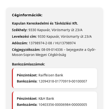
Céginformációk:
Kapulan Kereskedelmi és Távközlési Kft.
Székhely:
9330 Kapuvár, Vörösmarty út 23/A
Levelezési cím:
9330 Kapuvár, Vörösmarty út 23/A
Adószám:
13798974-2-08 / HU13798974
Cégjegyzékszám:
08-09-014336 – bejegyezte a Győr-
Moson-Sopron Megyei Cégbíróság
Bankszámlaszámok:
Pénzintézet:
Raiffeisen Bank
Bankszámla:
12094318-01770919-00100007
Pénzintézet:
K&H Bank
Bankszámla:
10403356-00006984-00000005