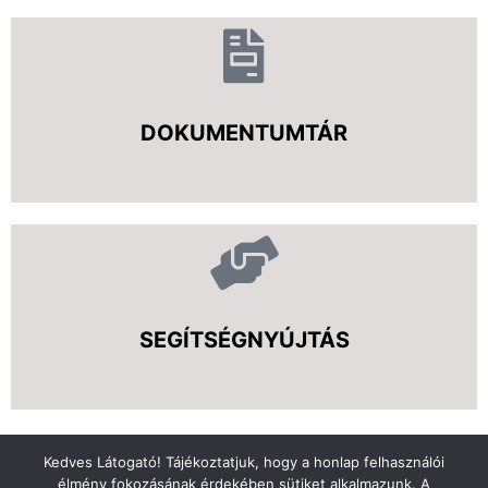
DOKUMENTUMTÁR
SEGÍTSÉGNYÚJTÁS
Kedves Látogató! Tájékoztatjuk, hogy a honlap felhasználói
élmény fokozásának érdekében sütiket alkalmazunk. A