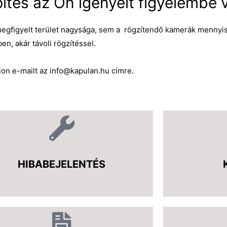
tés az Ön igényeit figyelembe 
megfigyelt terület nagysága, sem a rögzítendő kamerák mennyis
en, akár távoli rögzítéssel.
rjon e-mailt az info@kapulan.hu címre.
HIBABEJELENTÉS