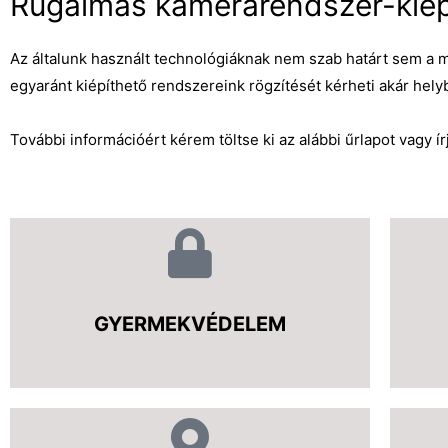
Rugalmas kamerarendszer-kiépí
Az általunk használt technológiáknak nem szab határt sem a 
egyaránt kiépíthető rendszereink rögzítését kérheti akár helyb
További információért kérem töltse ki az alábbi űrlapot vagy í
GYERMEKVÉDELEM