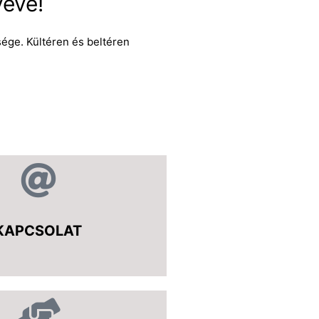
véve!
ége. Kültéren és beltéren
KAPCSOLAT