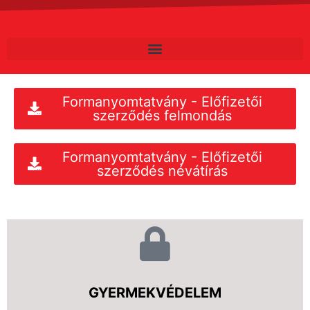
Formanyomtatvány - Előfizetői
szerződés felmondás
Formanyomtatvány - Előfizetői
szerződés névátírás
GYERMEKVÉDELEM